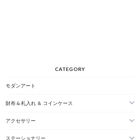
CATEGORY
モダンアート
財布 & 札入れ ＆ コインケース
アクセサリー
長財布
イヤリング＆ピアス
ステーショナリー