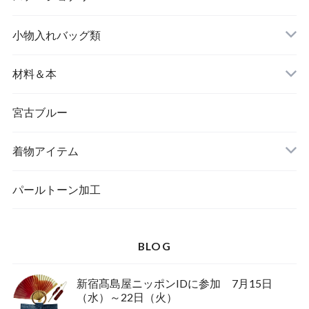
名刺入れ
小物入れバッグ類
バングル＆ブレスレット
バッグ
材料＆本
ペンダント
宮古ブルー
メッセージカード
ブローチ
着物アイテム
一筆箋
ハンドメイドキット
パールトーン加工
BLOG
ブックカバー
新宿髙島屋ニッポンIDに参加 7月15日
（水）～22日（火）